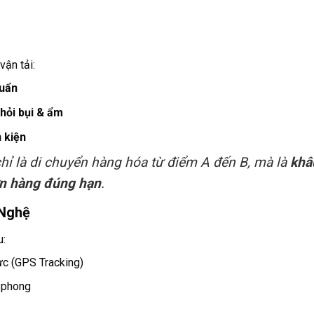
vận tải:
huẩn
hỏi bụi & ẩm
n kiện
hỉ là di chuyển hàng hóa từ điểm A đến B, mà là
khâ
ơn hàng đúng hạn
.
 Nghệ
u:
hực (GPS Tracking)
 phong