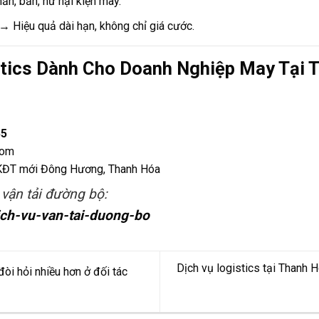
n, bẩn, hư hại kiện may.
→ Hiệu quả dài hạn, không chỉ giá cước.
stics Dành Cho Doanh Nghiệp May Tại 
55
com
, KĐT mới Đông Hương, Thanh Hóa
 vận tải đường bộ:
ich-vu-van-tai-duong-bo
Dịch vụ logistics tại Thanh 
òi hỏi nhiều hơn ở đối tác