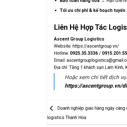
Bảo toàn hàng hóa
→ Hạn chế nhă
Tối ưu chi phí & kế hoạch tuyến
Liên Hệ Hợp Tác Logi
Ascent Group Logistics
Website:
https://ascentgroup.vn/
Hotline:
0925.35.3336
/
0915.201.5
Email:
ascentgrouplogistics@gmail.
Địa chỉ: Tầng 1 khách sạn Lam Kinh
Hoặc xem chi tiết dịch vụ
https://ascentgroup.vn/d
Doanh nghiệp giao hàng ngày càng đ
logistics Thanh Hóa