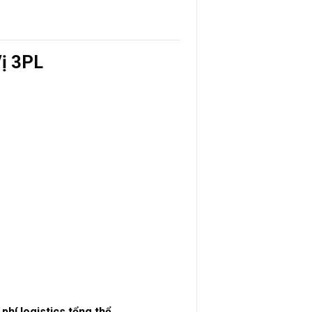
Vị 3PL
i phí logistics tổng thể
.