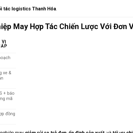
i tác logistics Thanh Hóa
.
hiệp May Hợp Tác Chiến Lược Với Đơn 
 VỊ
CẤP
 hoạch
g xe &
ận
S + báo
từng mã
hợp đồng
h nghiệp may
giảm rủi ro trễ đơn
,
ổn định sản xuất
, và
tối ưu ch