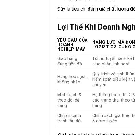
Đây là tiêu chí đánh giá chất lượng
đố
Lợi Thế Khi Doanh Ng
YÊU CẦU CỦA
NĂNG LỰC MÀ ĐƠN
DOANH
LOGISTICS CUNG 
NGHIỆP MAY
Giao hàng
Tối ưu tuyến xe + kế
đúng tiến độ
giao nhận linh hoạt
Quy trình vệ sinh thùn
Hàng hóa sạch,
kiểm soát điều kiện v
không nhăn
chuyển
Minh bạch &
Hệ thống theo dõi GP
theo dõi dễ
cáo trạng thái theo 
dàng
hàng
Chi phí cạnh
Chính sách giá theo 
tranh lâu dài
& gom tuyến
Khi hai bên hợp tác chiến lược, doan