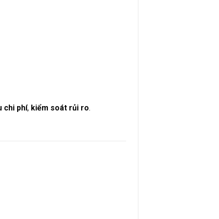
u chi phí
,
kiểm soát rủi ro
.