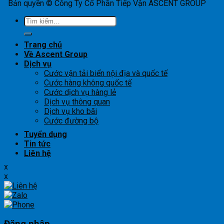
Bản quyền © Công Ty Cổ Phần Tiếp Vận ASCENT GROUP
Tìm
kiếm:
Trang chủ
Về Ascent Group
Dịch vụ
Cước vận tải biển nội địa và quốc tế
Cước hàng không quốc tế
Cước dịch vụ hàng lẻ
Dịch vụ thông quan
Dịch vụ kho bãi
Cước đường bộ
Tuyển dụng
Tin tức
Liên hệ
x
x