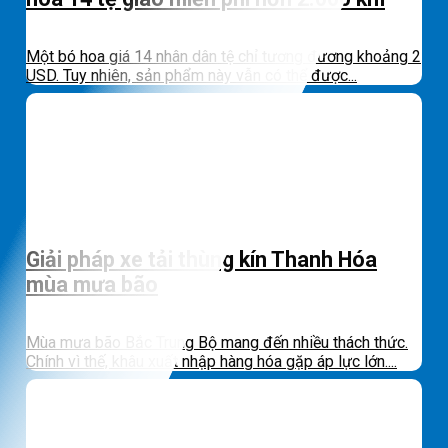
Một bó hoa giá 14 nhân dân tệ chỉ tương đương khoảng 2
USD. Tuy nhiên, sản phẩm này vẫn có thể được...
Giải pháp xe tải thùng kín Thanh Hóa
mùa mưa bão
Mùa mưa bão Bắc Trung Bộ mang đến nhiều thách thức.
Chính vì thế, khâu xuất nhập hàng hóa gặp áp lực lớn....