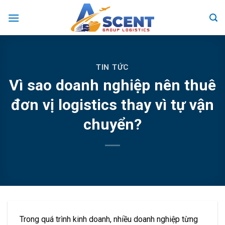
Skip
to
content
TIN TỨC
Vì sao doanh nghiệp nên thuê
đơn vị logistics thay vì tự vận
chuyển?
Trong quá trình kinh doanh, nhiều doanh nghiệp từng