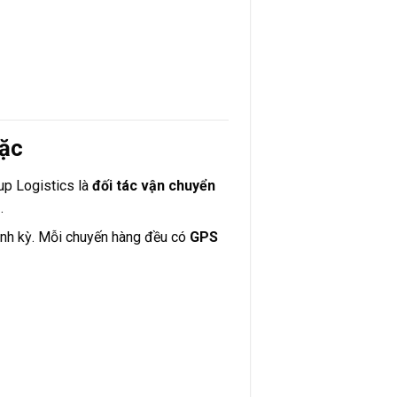
mặc
up Logistics là
đối tác vận chuyển
.
định kỳ. Mỗi chuyến hàng đều có
GPS