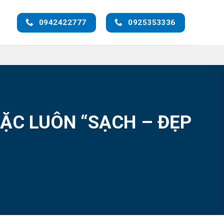
0942422777
0925353336
MẶC LUÔN “SẠCH – ĐẸP