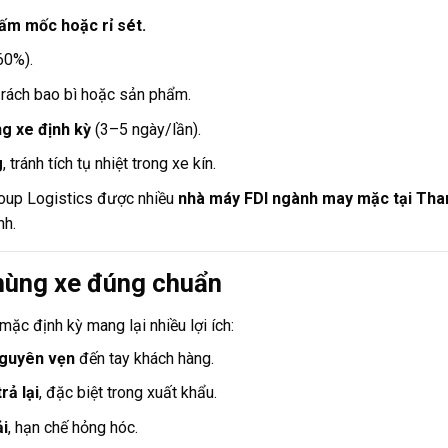
nấm mốc hoặc rỉ sét.
60%).
 rách bao bì hoặc sản phẩm.
g xe định kỳ
(3–5 ngày/lần).
g
, tránh tích tụ nhiệt trong xe kín.
roup Logistics được nhiều
nhà máy FDI ngành may mặc tại Than
nh.
 thùng xe đúng chuẩn
ặc định kỳ mang lại nhiều lợi ích:
nguyên vẹn
đến tay khách hàng.
rả lại
, đặc biệt trong xuất khẩu.
ải
, hạn chế hỏng hóc.