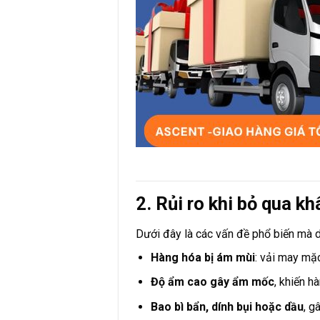
2. Rủi ro khi bỏ qua 
Dưới đây là các vấn đề phổ biến mà 
Hàng hóa bị ám mùi
: vải may mặc
Độ ẩm cao gây ẩm mốc
, khiến h
Bao bì bẩn, dính bụi hoặc dầu
, g