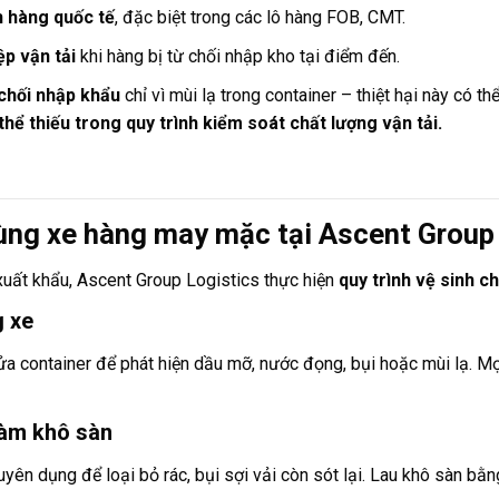
h hàng quốc tế
, đặc biệt trong các lô hàng FOB, CMT.
ệp vận tải
khi hàng bị từ chối nhập kho tại điểm đến.
 chối nhập khẩu
chỉ vì mùi lạ trong container – thiệt hại này có t
hể thiếu trong quy trình kiểm soát chất lượng vận tải.
thùng xe hàng may mặc tại Ascent Group
xuất khẩu, Ascent Group Logistics thực hiện
quy trình vệ sinh 
g xe
 cửa container để phát hiện dầu mỡ, nước đọng, bụi hoặc mùi lạ. 
làm khô sàn
yên dụng để loại bỏ rác, bụi sợi vải còn sót lại. Lau khô sàn bằ