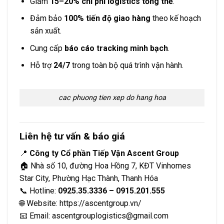
Giảm
15–20% chi phí logistics tổng thể
.
Đảm bảo
100% tiến độ giao hàng
theo kế hoạch
sản xuất.
Cung cấp
báo cáo tracking minh bạch
.
Hỗ trợ
24/7
trong toàn bộ quá trình vận hành.
cac phuong tien xep do hang hoa
Liên hệ tư vấn & báo giá
📍
Công ty Cổ phần Tiếp Vận Ascent Group
🏠 Nhà số 10, đường Hoa Hồng 7, KĐT Vinhomes
Star City, Phường Hạc Thành, Thanh Hóa
📞 Hotline:
0925.35.3336 – 0915.201.555
🌐 Website:
https://ascentgroup.vn/
📧 Email:
ascentgrouplogistics@gmail.com