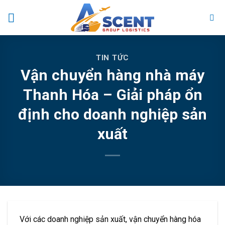
Skip
to
content
TIN TỨC
Vận chuyển hàng nhà máy
Thanh Hóa – Giải pháp ổn
định cho doanh nghiệp sản
xuất
Với các doanh nghiệp sản xuất, vận chuyển hàng hóa