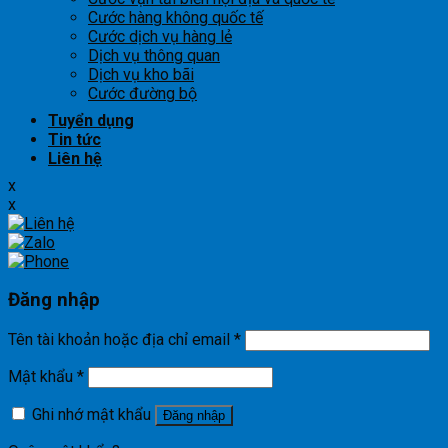
Cước hàng không quốc tế
Cước dịch vụ hàng lẻ
Dịch vụ thông quan
Dịch vụ kho bãi
Cước đường bộ
Tuyển dụng
Tin tức
Liên hệ
x
x
Đăng nhập
Tên tài khoản hoặc địa chỉ email
*
Mật khẩu
*
Ghi nhớ mật khẩu
Đăng nhập