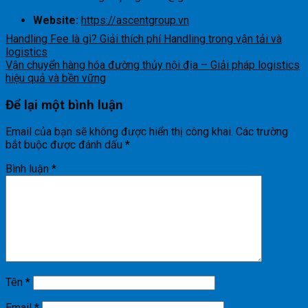
Website:
https://ascentgroup.vn
Handling Fee là gì? Giải thích phí Handling trong vận tải và
logistics
Vận chuyển hàng hóa đường thủy nội địa – Giải pháp logistics
hiệu quả và bền vững
Để lại một bình luận
Email của bạn sẽ không được hiển thị công khai.
Các trường
bắt buộc được đánh dấu
*
Bình luận
*
Tên
*
Email
*