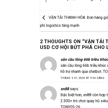
VẬN TẢI THANH HÓA: Đơn hàng giảm
phí logistics tăng mạnh
2 THOUGHTS ON “
VẬN TẢI 
USD CƠ HỘI BỨT PHÁ CHO 
sân cầu lông 66b triều khú
sân cầu lông 66b triều khúc
á
hỗ trợ nhanh qua chatbot. 
THÁNG 5 21, 2026 AT 9:56 SÁNG
xn88
says:
Đặc biệt hơn,
xn88
còn hợp t
2.300+ trò chơi quay hũ siêu
TONY05-26