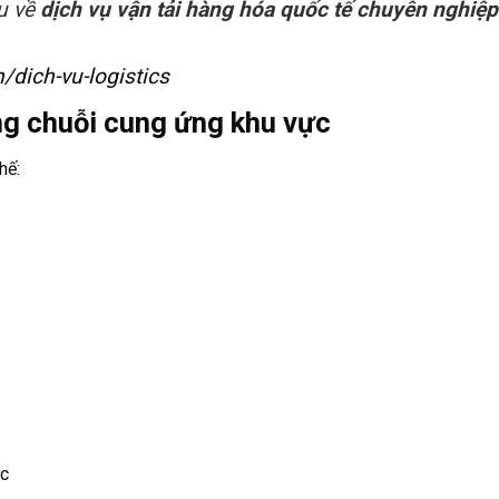
u về
dịch vụ vận tải hàng hóa quốc tế chuyên nghiệp 
/dich-vu-logistics
ng chuỗi cung ứng khu vực
hế:
ức