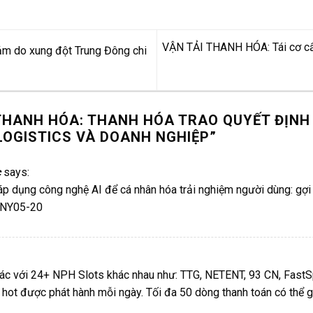
VẬN TẢI THANH HÓA: Tái cơ cấu
 do xung đột Trung Đông chi
THANH HÓA: THANH HÓA TRAO QUYẾT ĐỊNH 
LOGISTICS VÀ DOANH NGHIỆP
”
c
says:
p dụng công nghệ AI để cá nhân hóa trải nghiệm người dùng: gợi
TONY05-20
ác với 24+ NPH Slots khác nhau như: TTG, NETENT, 93 CN, FastSp
 hot được phát hành mỗi ngày. Tối đa 50 dòng thanh toán có thể g