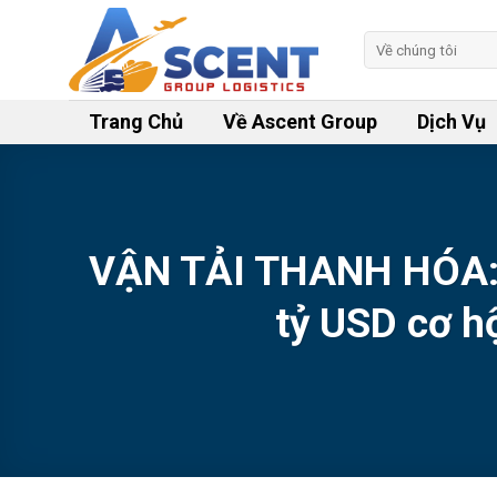
Skip
to
Tìm
kiếm:
content
Trang Chủ
Về Ascent Group
Dịch Vụ
VẬN TẢI THANH HÓA: T
tỷ USD cơ hộ