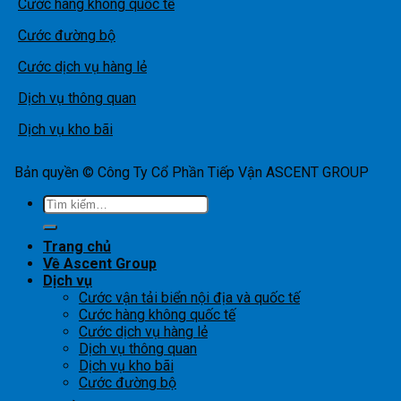
Cước hàng không quốc tế
Cước đường bộ
Cước dịch vụ hàng lẻ
Dịch vụ thông quan
Dịch vụ kho bãi
Bản quyền © Công Ty Cổ Phần Tiếp Vận ASCENT GROUP
Tìm
kiếm:
Trang chủ
Về Ascent Group
Dịch vụ
Cước vận tải biển nội địa và quốc tế
Cước hàng không quốc tế
Cước dịch vụ hàng lẻ
Dịch vụ thông quan
Dịch vụ kho bãi
Cước đường bộ