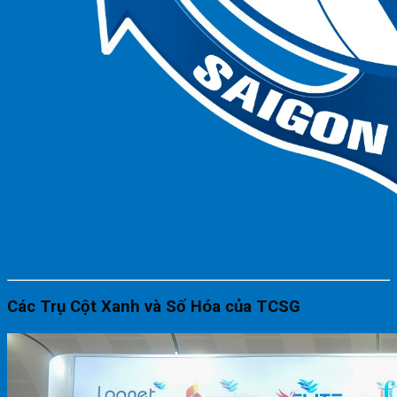
Các Trụ Cột Xanh và Số Hóa của TCSG