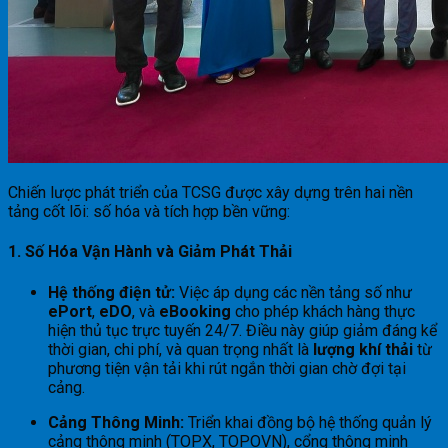
Chiến lược phát triển của TCSG được xây dựng trên hai nền
tảng cốt lõi: số hóa và tích hợp bền vững:
1. Số Hóa Vận Hành và Giảm Phát Thải
Hệ thống điện tử:
Việc áp dụng các nền tảng số như
ePort
,
eDO
, và
eBooking
cho phép khách hàng thực
hiện thủ tục trực tuyến 24/7. Điều này giúp giảm đáng kể
thời gian, chi phí, và quan trọng nhất là
lượng khí thải
từ
phương tiện vận tải khi rút ngắn thời gian chờ đợi tại
cảng.
Cảng Thông Minh:
Triển khai đồng bộ hệ thống quản lý
cảng thông minh (TOPX, TOPOVN), cổng thông minh