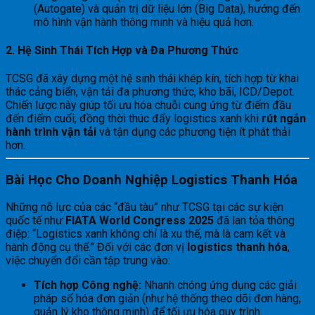
(Autogate) và quản trị dữ liệu lớn (Big Data), hướng đến
mô hình vận hành thông minh và hiệu quả hơn.
2. Hệ Sinh Thái Tích Hợp và Đa Phương Thức
TCSG đã xây dựng một hệ sinh thái khép kín, tích hợp từ khai
thác cảng biển, vận tải đa phương thức, kho bãi, ICD/Depot.
Chiến lược này giúp tối ưu hóa chuỗi cung ứng từ điểm đầu
đến điểm cuối, đồng thời thúc đẩy logistics xanh khi
rút ngắn
hành trình vận tải
và tận dụng các phương tiện ít phát thải
hơn.
Bài Học Cho Doanh Nghiệp Logistics Thanh Hóa
Những nỗ lực của các “đầu tàu” như TCSG tại các sự kiện
quốc tế như
FIATA World Congress 2025
đã lan tỏa thông
điệp: “Logistics xanh không chỉ là xu thế, mà là cam kết và
hành động cụ thể.” Đối với các đơn vị
logistics thanh hóa
,
việc chuyển đổi cần tập trung vào:
Tích hợp Công nghệ:
Nhanh chóng ứng dụng các giải
pháp số hóa đơn giản (như hệ thống theo dõi đơn hàng,
quản lý kho thông minh) để tối ưu hóa quy trình.