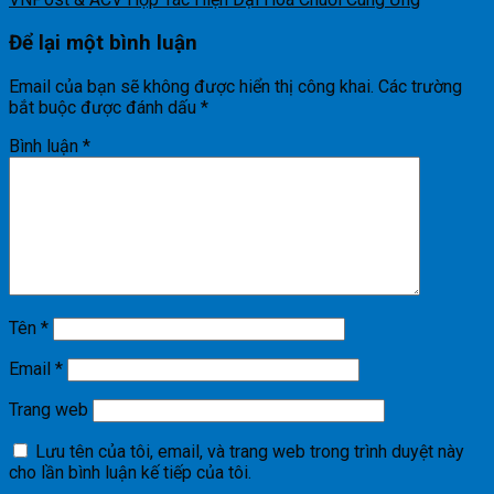
Để lại một bình luận
Email của bạn sẽ không được hiển thị công khai.
Các trường
bắt buộc được đánh dấu
*
Bình luận
*
Tên
*
Email
*
Trang web
Lưu tên của tôi, email, và trang web trong trình duyệt này
cho lần bình luận kế tiếp của tôi.