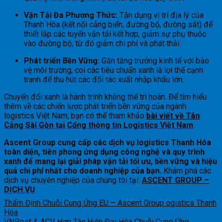
Vận Tải Đa Phương Thức:
Tận dụng vị trí địa lý của
Thanh Hóa (kết nối cảng biển, đường bộ, đường sắt) để
thiết lập các tuyến vận tải kết hợp, giảm sự phụ thuộc
vào đường bộ, từ đó giảm chi phí và phát thải.
Phát triển Bền Vững:
Gắn tăng trưởng kinh tế với bảo
vệ môi trường, coi các tiêu chuẩn xanh là lợi thế cạnh
tranh để thu hút các đối tác xuất nhập khẩu lớn.
Chuyển đổi xanh là hành trình không thể trì hoãn. Để tìm hiểu
thêm về các chiến lược phát triển bền vững của ngành
logistics Việt Nam, bạn có thể tham khảo
bài viết về Tân
Cảng Sài Gòn tại Cổng thông tin Logistics Việt Nam
.
Ascent Group cung cấp các dịch vụ logistics Thanh Hóa
toàn diện, tiên phong ứng dụng công nghệ và quy trình
xanh để mang lại giải pháp vận tải tối ưu, bền vững và hiệu
quả chi phí nhất cho doanh nghiệp của bạn.
Khám phá các
dịch vụ chuyên nghiệp của chúng tôi tại:
ASCENT GROUP –
DỊCH VỤ
.
Thẩm Định Chuỗi Cung Ứng EU – Ascent Group ogistics Thanh
Hóa
VNPost & ACV Hợp Tác Hiện Đại Hóa Chuỗi Cung Ứng