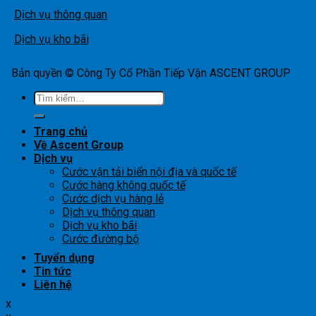
Dịch vụ thông quan
Dịch vụ kho bãi
Bản quyền © Công Ty Cổ Phần Tiếp Vận ASCENT GROUP
Tìm
kiếm:
Trang chủ
Về Ascent Group
Dịch vụ
Cước vận tải biển nội địa và quốc tế
Cước hàng không quốc tế
Cước dịch vụ hàng lẻ
Dịch vụ thông quan
Dịch vụ kho bãi
Cước đường bộ
Tuyển dụng
Tin tức
Liên hệ
x