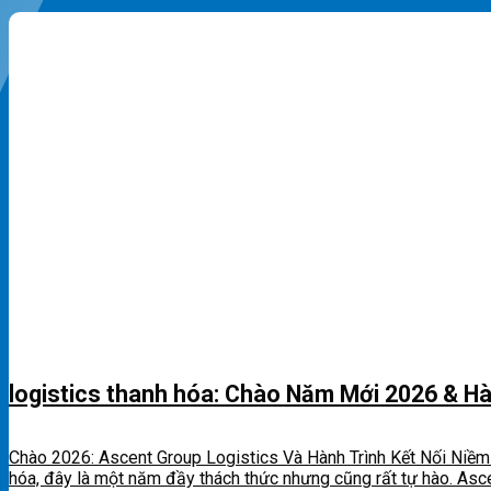
logistics thanh hóa: Chào Năm Mới 2026 & H
Chào 2026: Ascent Group Logistics Và Hành Trình Kết Nối Niềm
hóa, đây là một năm đầy thách thức nhưng cũng rất tự hào. Asce