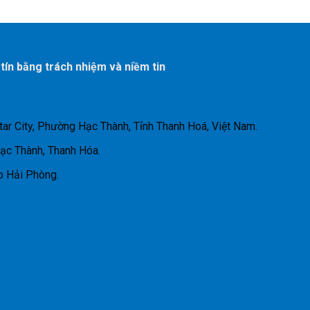
 tín bằng trách nhiệm và niềm tin
tar City, Phường Hạc Thành, Tỉnh Thanh Hoá, Việt Nam.
Hạc Thành, Thanh Hóa.
p Hải Phòng.