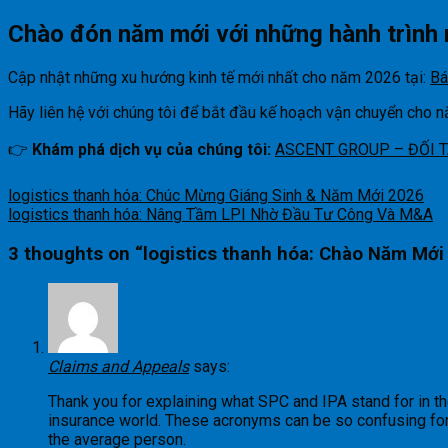
Chào đón năm mới với những hành trình 
Cập nhật những xu hướng kinh tế mới nhất cho năm 2026 tại:
Bá
Hãy liên hệ với chúng tôi để bắt đầu kế hoạch vận chuyển cho 
👉
Khám phá dịch vụ của chúng tôi:
ASCENT GROUP – ĐỐI 
logistics thanh hóa: Chúc Mừng Giáng Sinh & Năm Mới 2026
logistics thanh hóa: Nâng Tầm LPI Nhờ Đầu Tư Công Và M&A
3 thoughts on “
logistics thanh hóa: Chào Năm Mớ
Claims and Appeals
says:
Thank you for explaining what SPC and IPA stand for in t
insurance world. These acronyms can be so confusing fo
the average person.