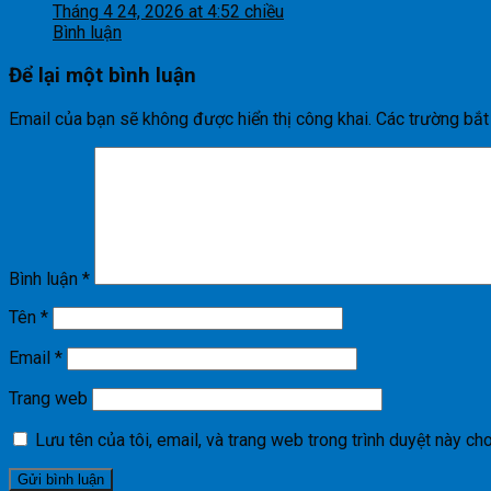
Tháng 4 24, 2026 at 4:52 chiều
Bình luận
Để lại một bình luận
Email của bạn sẽ không được hiển thị công khai.
Các trường bắ
Bình luận
*
Tên
*
Email
*
Trang web
Lưu tên của tôi, email, và trang web trong trình duyệt này cho 