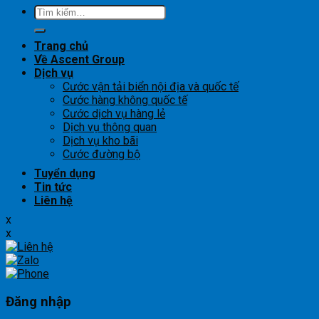
Tìm
kiếm:
Trang chủ
Về Ascent Group
Dịch vụ
Cước vận tải biển nội địa và quốc tế
Cước hàng không quốc tế
Cước dịch vụ hàng lẻ
Dịch vụ thông quan
Dịch vụ kho bãi
Cước đường bộ
Tuyển dụng
Tin tức
Liên hệ
x
x
Đăng nhập