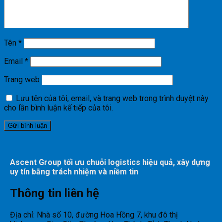
Tên
*
Email
*
Trang web
Lưu tên của tôi, email, và trang web trong trình duyệt này
cho lần bình luận kế tiếp của tôi.
Ascent Group tối ưu chuỗi logistics hiệu quả, xây dựng
uy tín bằng trách nhiệm và niềm tin
Thông tin liên hệ
Địa chỉ: Nhà số 10, đường Hoa Hồng 7, khu đô thị