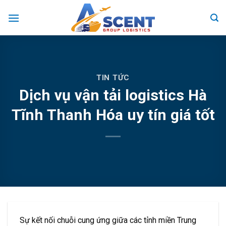
Skip
to
content
TIN TỨC
Dịch vụ vận tải logistics Hà
Tĩnh Thanh Hóa uy tín giá tốt
Sự kết nối chuỗi cung ứng giữa các tỉnh miền Trung