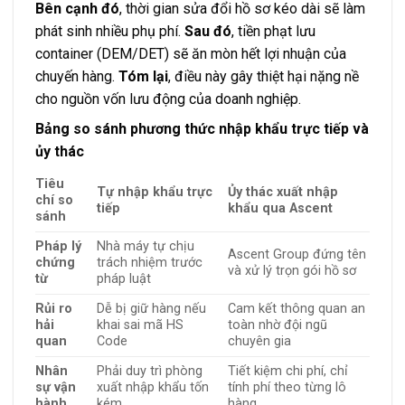
Bên cạnh đó
, thời gian sửa đổi hồ sơ kéo dài sẽ làm
phát sinh nhiều phụ phí.
Sau đó
, tiền phạt lưu
container (DEM/DET) sẽ ăn mòn hết lợi nhuận của
chuyến hàng.
Tóm lại
, điều này gây thiệt hại nặng nề
cho nguồn vốn lưu động của doanh nghiệp.
Bảng so sánh phương thức nhập khẩu trực tiếp và
ủy thác
Tiêu
Tự nhập khẩu trực
Ủy thác xuất nhập
chí so
tiếp
khẩu qua Ascent
sánh
Pháp lý
Nhà máy tự chịu
Ascent Group đứng tên
chứng
trách nhiệm trước
và xử lý trọn gói hồ sơ
từ
pháp luật
Rủi ro
Dễ bị giữ hàng nếu
Cam kết thông quan an
hải
khai sai mã HS
toàn nhờ đội ngũ
quan
Code
chuyên gia
Nhân
Phải duy trì phòng
Tiết kiệm chi phí, chỉ
sự vận
xuất nhập khẩu tốn
tính phí theo từng lô
hành
kém
hàng