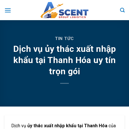
Skip
to
content
TIN TỨC
Dịch vụ ủy thác xuất nhập
khẩu tại Thanh Hóa uy tín
trọn gói
Dịch vụ
ủy thác xuất nhập khẩu tại Thanh Hóa
của