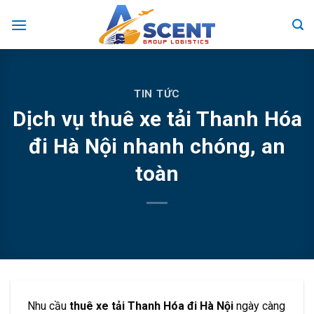
Skip
to
content
TIN TỨC
Dịch vụ thuê xe tải Thanh Hóa
đi Hà Nội nhanh chóng, an
toàn
Nhu cầu
thuê xe tải Thanh Hóa đi Hà Nội
ngày càng