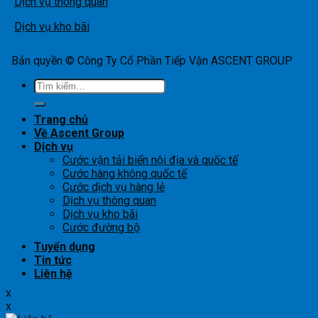
Dịch vụ thông quan
Dịch vụ kho bãi
Bản quyền © Công Ty Cổ Phần Tiếp Vận ASCENT GROUP
Tìm
kiếm:
Trang chủ
Về Ascent Group
Dịch vụ
Cước vận tải biển nội địa và quốc tế
Cước hàng không quốc tế
Cước dịch vụ hàng lẻ
Dịch vụ thông quan
Dịch vụ kho bãi
Cước đường bộ
Tuyển dụng
Tin tức
Liên hệ
x
x