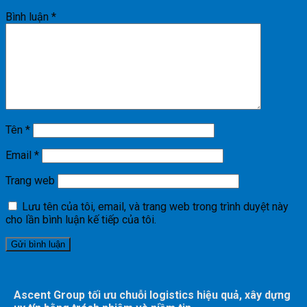
Bình luận
*
Tên
*
Email
*
Trang web
Lưu tên của tôi, email, và trang web trong trình duyệt này
cho lần bình luận kế tiếp của tôi.
Ascent Group tối ưu chuỗi logistics hiệu quả, xây dựng