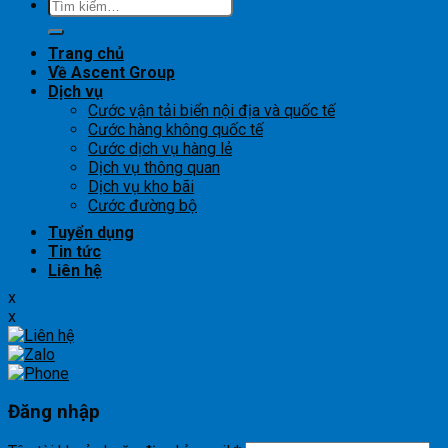
Tìm
kiếm:
Trang chủ
Về Ascent Group
Dịch vụ
Cước vận tải biển nội địa và quốc tế
Cước hàng không quốc tế
Cước dịch vụ hàng lẻ
Dịch vụ thông quan
Dịch vụ kho bãi
Cước đường bộ
Tuyển dụng
Tin tức
Liên hệ
x
x
Đăng nhập