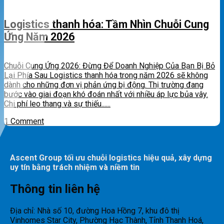
Logistics thanh hóa: Tầm Nhìn Chuỗi Cung
Ứng Năm 2026
Chuỗi Cung Ứng 2026: Đừng Để Doanh Nghiệp Của Bạn Bị Bỏ
Lại Phía Sau Logistics thanh hóa trong năm 2026 sẽ không
dành cho những đơn vị phản ứng bị động. Thị trường đang
bước vào giai đoạn khó đoán nhất với nhiều áp lực bủa vây.
Chi phí leo thang và sự thiếu......
1 Comment
Ascent Group tối ưu chuỗi logistics hiệu quả, xây dựng
uy tín bằng trách nhiệm và niềm tin
Thông tin liên hệ
Địa chỉ: Nhà số 10, đường Hoa Hồng 7, khu đô thị
Vinhomes Star City, Phường Hạc Thành, Tỉnh Thanh Hoá,