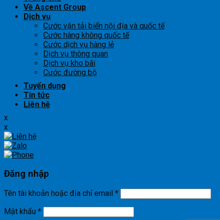
Về Ascent Group
Dịch vụ
Cước vận tải biển nội địa và quốc tế
Cước hàng không quốc tế
Cước dịch vụ hàng lẻ
Dịch vụ thông quan
Dịch vụ kho bãi
Cước đường bộ
Tuyển dụng
Tin tức
Liên hệ
x
x
Đăng nhập
Tên tài khoản hoặc địa chỉ email
*
Mật khẩu
*