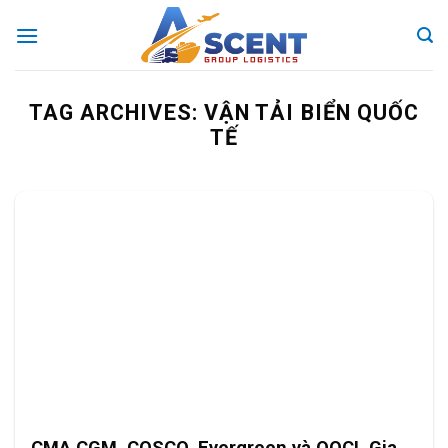
Skip
to
content
TAG ARCHIVES:
VẬN TẢI BIỂN QUỐC
TẾ
CMA CGM, COSCO, Evergreen và OOCL Gia