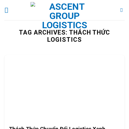
Skip
to
content
TAG ARCHIVES:
THÁCH THỨC
LOGISTICS
Thách Thức Chuyển Đổi Logistics Xanh