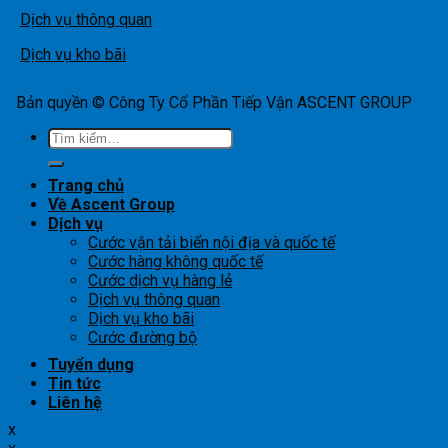
Dịch vụ thông quan
Dịch vụ kho bãi
Bản quyền © Công Ty Cổ Phần Tiếp Vận ASCENT GROUP
Tìm
kiếm:
Trang chủ
Về Ascent Group
Dịch vụ
Cước vận tải biển nội địa và quốc tế
Cước hàng không quốc tế
Cước dịch vụ hàng lẻ
Dịch vụ thông quan
Dịch vụ kho bãi
Cước đường bộ
Tuyển dụng
Tin tức
Liên hệ
x