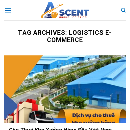
Skip
to
content
TAG ARCHIVES:
LOGISTICS E-
COMMERCE
Cho Thuê Kho Xưởng Hàng Đầu Việt Nam