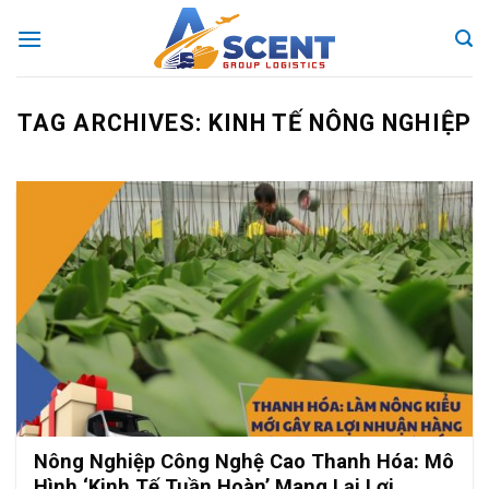
Skip
to
content
TAG ARCHIVES:
KINH TẾ NÔNG NGHIỆP
Nông Nghiệp Công Nghệ Cao Thanh Hóa: Mô
Hình ‘Kinh Tế Tuần Hoàn’ Mang Lại Lợi