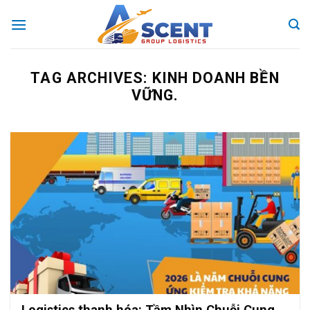
Skip
to
content
TAG ARCHIVES:
KINH DOANH BỀN
VỮNG.
Logistics thanh hóa: Tầm Nhìn Chuỗi Cung