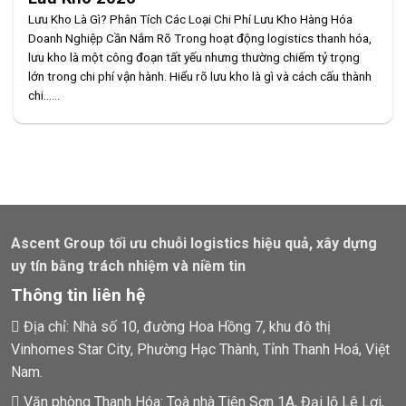
Lưu Kho Là Gì? Phân Tích Các Loại Chi Phí Lưu Kho Hàng Hóa
Doanh Nghiệp Cần Nắm Rõ Trong hoạt động logistics thanh hóa,
lưu kho là một công đoạn tất yếu nhưng thường chiếm tỷ trọng
lớn trong chi phí vận hành. Hiểu rõ lưu kho là gì và cách cấu thành
chi......
Ascent Group tối ưu chuỗi logistics hiệu quả, xây dựng
uy tín bằng trách nhiệm và niềm tin
Thông tin liên hệ
Địa chỉ: Nhà số 10, đường Hoa Hồng 7, khu đô thị
Vinhomes Star City, Phường Hạc Thành, Tỉnh Thanh Hoá, Việt
Nam.
Văn phòng Thanh Hóa: Toà nhà Tiên Sơn 1A, Đại lộ Lê Lợi,