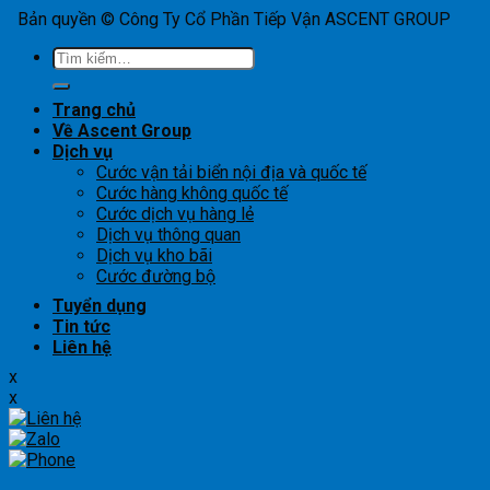
Bản quyền © Công Ty Cổ Phần Tiếp Vận ASCENT GROUP
Tìm
kiếm:
Trang chủ
Về Ascent Group
Dịch vụ
Cước vận tải biển nội địa và quốc tế
Cước hàng không quốc tế
Cước dịch vụ hàng lẻ
Dịch vụ thông quan
Dịch vụ kho bãi
Cước đường bộ
Tuyển dụng
Tin tức
Liên hệ
x
x