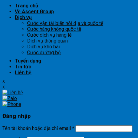
Trang chủ
Về Ascent Group
Dịch vụ
Cước vận tải biển nội địa và quốc tế
Cước hàng không quốc tế
Cước dịch vụ hàng lẻ
Dịch vụ thông quan
Dịch vụ kho bãi
Cước đường bộ
Tuyển dụng
Tin tức
Liên hệ
x
x
Đăng nhập
Tên tài khoản hoặc địa chỉ email
*