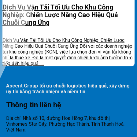
Dịch Vụ Vận Tải Tối Ưu Cho Khu Công
Nghiệp: Chiến Lược Nâng Cao Hiệu Quả
Chuỗi Cung Ứng
Dịch Vụ Vận Tải Tối Ưu Cho Khu Công Nghiệp: Chiến Lược
Nâng Cao Hiệu Quả Chuỗi Cung Ứng Đối với các doanh nghiệp
tại khu công nghiệp (KCN), việc lựa chọn đơn vị vận tải không
chỉ là thuê xe. Đó là một quyết định chiến lược ảnh hưởng trực
tiếp đến hiệu quả......
Ascent Group tối ưu chuỗi logistics hiệu quả, xây dựng
uy tín bằng trách nhiệm và niềm tin
Thông tin liên hệ
Địa chỉ: Nhà số 10, đường Hoa Hồng 7, khu đô thị
Vinhomes Star City, Phường Hạc Thành, Tỉnh Thanh Hoá,
Việt Nam.