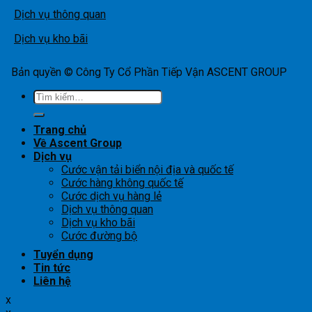
Dịch vụ thông quan
Dịch vụ kho bãi
Bản quyền © Công Ty Cổ Phần Tiếp Vận ASCENT GROUP
Tìm
kiếm:
Trang chủ
Về Ascent Group
Dịch vụ
Cước vận tải biển nội địa và quốc tế
Cước hàng không quốc tế
Cước dịch vụ hàng lẻ
Dịch vụ thông quan
Dịch vụ kho bãi
Cước đường bộ
Tuyển dụng
Tin tức
Liên hệ
x