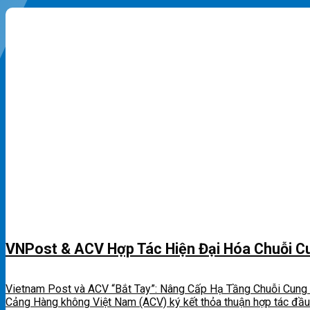
VNPost & ACV Hợp Tác Hiện Đại Hóa Chuỗi C
Vietnam Post và ACV “Bắt Tay”: Nâng Cấp Hạ Tầng Chuỗi Cung 
Cảng Hàng không Việt Nam (ACV) ký kết thỏa thuận hợp tác đầu tư 