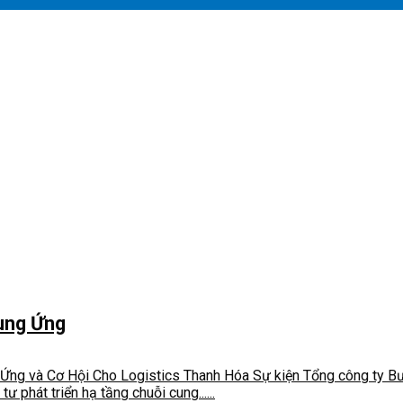
ung Ứng
Ứng và Cơ Hội Cho Logistics Thanh Hóa Sự kiện Tổng công ty Bư
phát triển hạ tầng chuỗi cung......