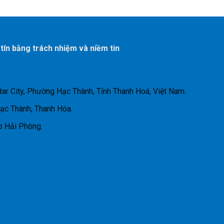
 tín bằng trách nhiệm và niềm tin
tar City, Phường Hạc Thành, Tỉnh Thanh Hoá, Việt Nam.
Hạc Thành, Thanh Hóa.
p Hải Phòng.