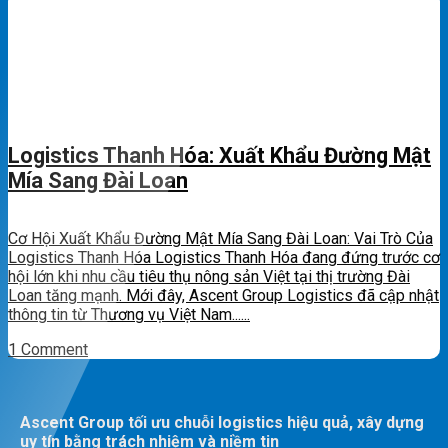
Logistics Thanh Hóa: Xuất Khẩu Đường Mật
Mía Sang Đài Loan
Cơ Hội Xuất Khẩu Đường Mật Mía Sang Đài Loan: Vai Trò Của
Logistics Thanh Hóa Logistics Thanh Hóa đang đứng trước cơ
hội lớn khi nhu cầu tiêu thụ nông sản Việt tại thị trường Đài
Loan tăng mạnh. Mới đây, Ascent Group Logistics đã cập nhật
thông tin từ Thương vụ Việt Nam......
1 Comment
Ascent Group tối ưu chuỗi logistics hiệu quả, xây dựng
uy tín bằng trách nhiệm và niềm tin