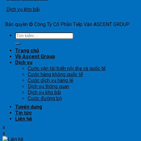
Dịch vụ kho bãi
Bản quyền © Công Ty Cổ Phần Tiếp Vận ASCENT GROUP
Tìm
kiếm:
Trang chủ
Về Ascent Group
Dịch vụ
Cước vận tải biển nội địa và quốc tế
Cước hàng không quốc tế
Cước dịch vụ hàng lẻ
Dịch vụ thông quan
Dịch vụ kho bãi
Cước đường bộ
Tuyển dụng
Tin tức
Liên hệ
x
x