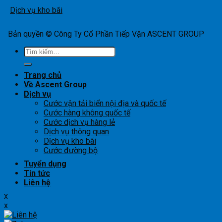
Dịch vụ kho bãi
Bản quyền © Công Ty Cổ Phần Tiếp Vận ASCENT GROUP
Tìm
kiếm:
Trang chủ
Về Ascent Group
Dịch vụ
Cước vận tải biển nội địa và quốc tế
Cước hàng không quốc tế
Cước dịch vụ hàng lẻ
Dịch vụ thông quan
Dịch vụ kho bãi
Cước đường bộ
Tuyển dụng
Tin tức
Liên hệ
x
x