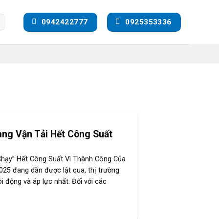
0942422777
0925353336
àng Vận Tải Hết Công Suất
Chạy” Hết Công Suất Vì Thành Công Của
025 đang dần được lật qua, thị trường
i động và áp lực nhất. Đối với các