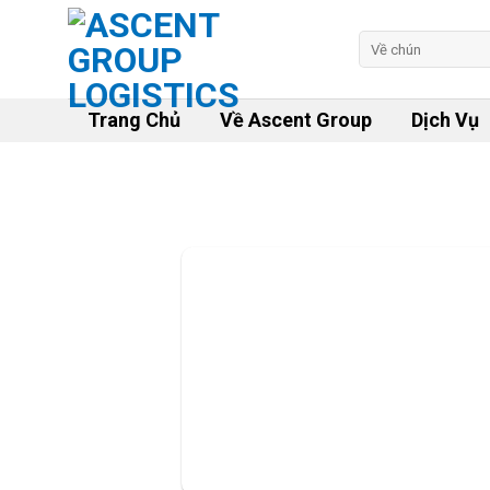
Skip
to
Tìm
kiếm:
content
Trang Chủ
Về Ascent Group
Dịch Vụ