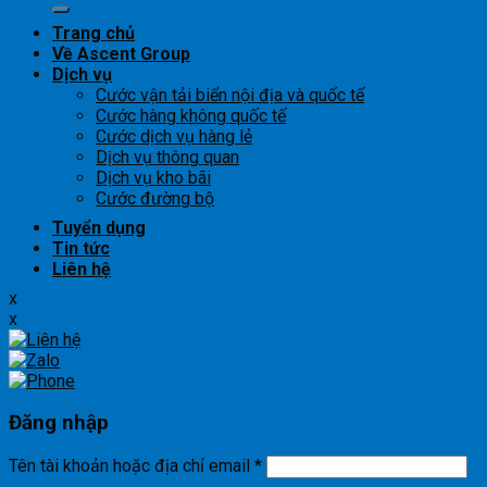
kiếm:
Trang chủ
Về Ascent Group
Dịch vụ
Cước vận tải biển nội địa và quốc tế
Cước hàng không quốc tế
Cước dịch vụ hàng lẻ
Dịch vụ thông quan
Dịch vụ kho bãi
Cước đường bộ
Tuyển dụng
Tin tức
Liên hệ
x
x
Đăng nhập
Tên tài khoản hoặc địa chỉ email
*