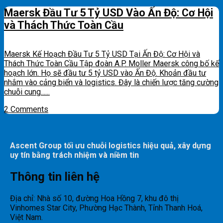
Maersk Đầu Tư 5 Tỷ USD Vào Ấn Độ: Cơ Hội
và Thách Thức Toàn Cầu
Maersk Kế Hoạch Đầu Tư 5 Tỷ USD Tại Ấn Độ: Cơ Hội và
Thách Thức Toàn Cầu Tập đoàn A.P. Moller Maersk công bố kế
hoạch lớn. Họ sẽ đầu tư 5 tỷ USD vào Ấn Độ. Khoản đầu tư
nhắm vào cảng biển và logistics. Đây là chiến lược tăng cường
chuỗi cung......
2 Comments
Ascent Group tối ưu chuỗi logistics hiệu quả, xây dựng
uy tín bằng trách nhiệm và niềm tin
Thông tin liên hệ
Địa chỉ: Nhà số 10, đường Hoa Hồng 7, khu đô thị
Vinhomes Star City, Phường Hạc Thành, Tỉnh Thanh Hoá,
Việt Nam.