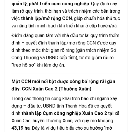
quản lý, phát triển cụm công nghiệp
. Quy định này
làm rõ quy trình, thời hạn và trách nhiệm các bên trong
việc
thành lập/mở rộng CCN
, giúp chuẩn hóa thủ tục
và nâng tính minh bạch khi triển khai ở cấp huyện/xã.
Điểm đáng quan tâm với nhà đầu tư là: quy trình thẩm
định – quyết định thành lập/mở rộng CCN được quy
định theo mốc thời gian rõ ràng (gắn trách nhiệm Sở
Công Thương và UBND cấp tỉnh), từ đó giảm rủi ro
“treo hồ sơ” khi làm dự án.
Một CCN mới nổi bật được công bố rộng rãi gần
đây: CCN Xuân Cao 2 (Thường Xuân)
Trong các thông tin công khai trên báo chí ngành xây
dựng – đầu tư, UBND tỉnh Thanh Hóa đã có quyết
định
thành lập Cụm công nghiệp Xuân Cao 2
tại xã
Xuân Cao, huyện Thường Xuân, với quy mô khoảng
43,19 ha
. Đây là ví dụ tiêu biểu cho xu hướng “mở