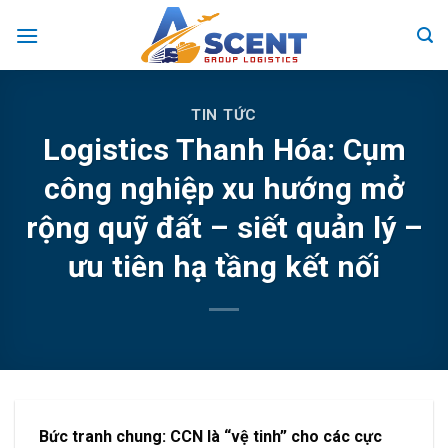
Skip
to
content
TIN TỨC
Logistics Thanh Hóa: Cụm
công nghiệp xu hướng mở
rộng quỹ đất – siết quản lý –
ưu tiên hạ tầng kết nối
Bức tranh chung: CCN là “vệ tinh” cho các cực